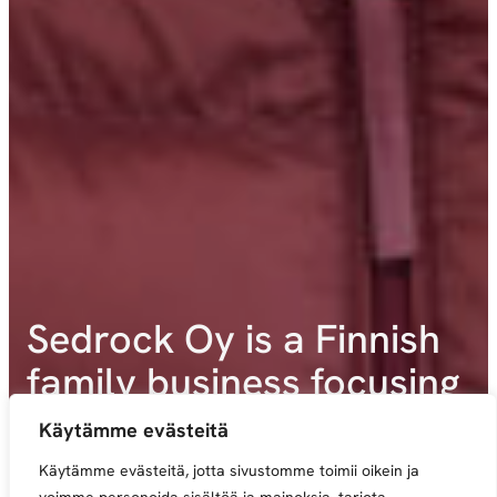
Sedrock Oy is a Finnish
family business focusing
on responsible investing
Käytämme evästeitä
Käytämme evästeitä, jotta sivustomme toimii oikein ja