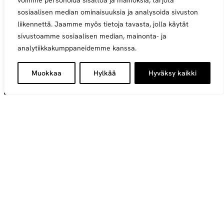
voimme personoida sisältöä ja mainoksia, tarjota
sosiaalisen median ominaisuuksia ja analysoida sivuston
liikennettä. Jaamme myös tietoja tavasta, jolla käytät
sivustoamme sosiaalisen median, mainonta- ja
analytiikkakumppaneidemme kanssa.
Taloudellinen menestys ja
ympäristövastuullisuus voivat kulkea
Muokkaa
Hylkää
Hyväksy kaikki
käsi kädessä
Sijoitamme kohteisiin, jotka edistävät kestävää kehitystä,
ympäristönsuojelua ja yhteiskunnallista
hyvinvointia. Tavoitteenamme on tuottaa pitkäaikaista
arvoa niin asiakkaillemme kuin yhteiskunnalle
laajemminkin. Tuemme yrityksiä ja projekteja, jotka
tarjoavat ratkaisuja ilmastonmuutoksen torjuntaan ja
luonnonvarojen säästämiseen.