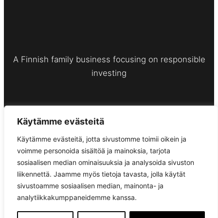
A Finnish family business focusing on responsible
investing
Satamakatu 17 E 21
Käytämme evästeitä
33200 Tampere
Finland
Käytämme evästeitä, jotta sivustomme toimii oikein ja
voimme personoida sisältöä ja mainoksia, tarjota
sosiaalisen median ominaisuuksia ja analysoida sivuston
liikennettä. Jaamme myös tietoja tavasta, jolla käytät
sivustoamme sosiaalisen median, mainonta- ja
Cookie policy
analytiikkakumppaneidemme kanssa.
Privacy Policy