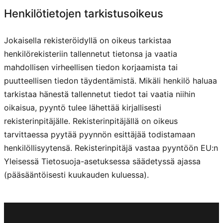
Henkilötietojen tarkistusoikeus
Jokaisella rekisteröidyllä on oikeus tarkistaa
henkilörekisteriin tallennetut tietonsa ja vaatia
mahdollisen virheellisen tiedon korjaamista tai
puutteellisen tiedon täydentämistä. Mikäli henkilö haluaa
tarkistaa hänestä tallennetut tiedot tai vaatia niihin
oikaisua, pyyntö tulee lähettää kirjallisesti
rekisterinpitäjälle. Rekisterinpitäjällä on oikeus
tarvittaessa pyytää pyynnön esittäjää todistamaan
henkilöllisyytensä. Rekisterinpitäjä vastaa pyyntöön EU:n
Yleisessä Tietosuoja-asetuksessa säädetyssä ajassa
(pääsääntöisesti kuukauden kuluessa).