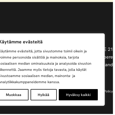
Käytämme evästeitä
Satamakatu 17 E 21
Käytämme evästeitä, jotta sivustomme toimii oikein ja
33200 Tampere
voimme personoida sisältöä ja mainoksia, tarjota
sosiaalisen median ominaisuuksia ja analysoida sivuston
Finland
liikennettä. Jaamme myös tietoja tavasta, jolla käytät
sivustoamme sosiaalisen median, mainonta- ja
analytiikkakumppaneidemme kanssa.
Cookie policy
Privacy Policy
Muokkaa
Hylkää
Hyväksy kaikki