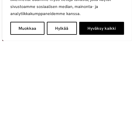
sivustoamme sosiaalisen median, mainonta- ja
analytiikkakumppaneidemme kanssa.
Muokkaa
Hylkää
Hyväksy kaikki
Vastuulliseen sijoittamiseen keskittyvä suomalainen
perheyritys